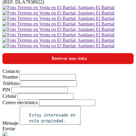
(REF. DLA7938922)
Reservar una visita
Contacto
Nombre
Teléfono
PIN
Celular
Correo electrónico
Mensaje
Enviar