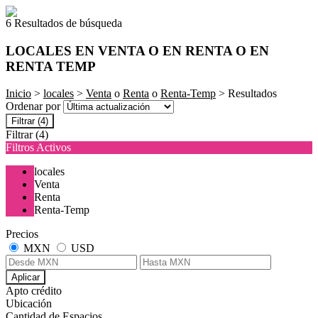
6 Resultados de búsqueda
LOCALES EN VENTA O EN RENTA O EN
RENTA TEMP
Inicio
>
locales
>
Venta
o
Renta
o
Renta-Temp
> Resultados
Ordenar por
Filtrar
(4)
Filtrar
(4)
Filtros Activos
locales
Venta
Renta
Renta-Temp
Precios
MXN
USD
Aplicar
Apto crédito
Ubicación
Cantidad de Espacios